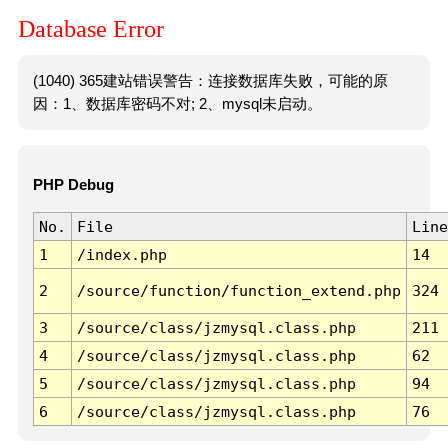
Database Error
(1040) 365建站错误警告：连接数据库失败，可能的原
因：1、数据库密码不对; 2、mysql未启动。
PHP Debug
No.
File
Line
1
/index.php
14
2
/source/function/function_extend.php
324
3
/source/class/jzmysql.class.php
211
4
/source/class/jzmysql.class.php
62
5
/source/class/jzmysql.class.php
94
6
/source/class/jzmysql.class.php
76