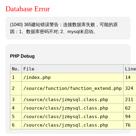
Database Error
(1040) 365建站错误警告：连接数据库失败，可能的原
因：1、数据库密码不对; 2、mysql未启动。
PHP Debug
No.
File
Line
1
/index.php
14
2
/source/function/function_extend.php
324
3
/source/class/jzmysql.class.php
211
4
/source/class/jzmysql.class.php
62
5
/source/class/jzmysql.class.php
94
6
/source/class/jzmysql.class.php
76