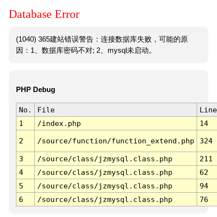
Database Error
(1040) 365建站错误警告：连接数据库失败，可能的原
因：1、数据库密码不对; 2、mysql未启动。
PHP Debug
No.
File
Line
1
/index.php
14
2
/source/function/function_extend.php
324
3
/source/class/jzmysql.class.php
211
4
/source/class/jzmysql.class.php
62
5
/source/class/jzmysql.class.php
94
6
/source/class/jzmysql.class.php
76