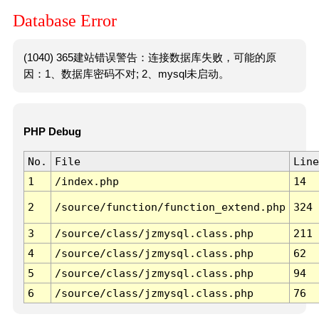
Database Error
(1040) 365建站错误警告：连接数据库失败，可能的原
因：1、数据库密码不对; 2、mysql未启动。
PHP Debug
No.
File
Line
1
/index.php
14
2
/source/function/function_extend.php
324
3
/source/class/jzmysql.class.php
211
4
/source/class/jzmysql.class.php
62
5
/source/class/jzmysql.class.php
94
6
/source/class/jzmysql.class.php
76