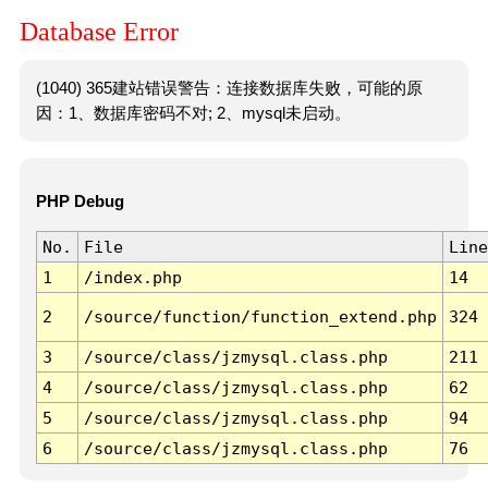
Database Error
(1040) 365建站错误警告：连接数据库失败，可能的原
因：1、数据库密码不对; 2、mysql未启动。
PHP Debug
No.
File
Line
1
/index.php
14
2
/source/function/function_extend.php
324
3
/source/class/jzmysql.class.php
211
4
/source/class/jzmysql.class.php
62
5
/source/class/jzmysql.class.php
94
6
/source/class/jzmysql.class.php
76