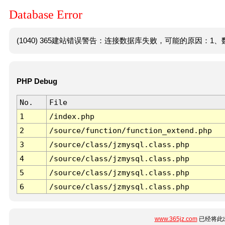
Database Error
(1040) 365建站错误警告：连接数据库失败，可能的原因：1、数
PHP Debug
No.
File
1
/index.php
2
/source/function/function_extend.php
3
/source/class/jzmysql.class.php
4
/source/class/jzmysql.class.php
5
/source/class/jzmysql.class.php
6
/source/class/jzmysql.class.php
www.365jz.com
已经将此