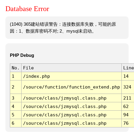
Database Error
(1040) 365建站错误警告：连接数据库失败，可能的原
因：1、数据库密码不对; 2、mysql未启动。
PHP Debug
No.
File
Line
1
/index.php
14
2
/source/function/function_extend.php
324
3
/source/class/jzmysql.class.php
211
4
/source/class/jzmysql.class.php
62
5
/source/class/jzmysql.class.php
94
6
/source/class/jzmysql.class.php
76