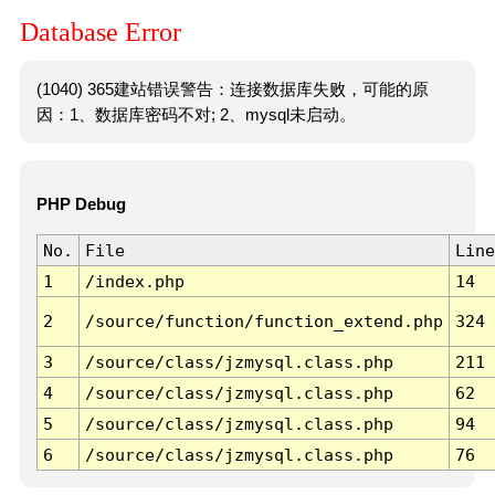
Database Error
(1040) 365建站错误警告：连接数据库失败，可能的原
因：1、数据库密码不对; 2、mysql未启动。
PHP Debug
No.
File
Line
1
/index.php
14
2
/source/function/function_extend.php
324
3
/source/class/jzmysql.class.php
211
4
/source/class/jzmysql.class.php
62
5
/source/class/jzmysql.class.php
94
6
/source/class/jzmysql.class.php
76