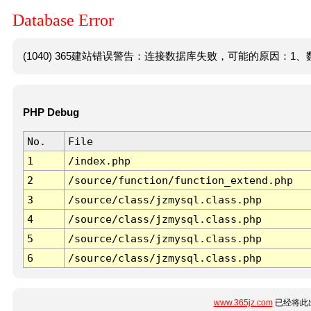
Database Error
(1040) 365建站错误警告：连接数据库失败，可能的原因：1、数
PHP Debug
No.
File
1
/index.php
2
/source/function/function_extend.php
3
/source/class/jzmysql.class.php
4
/source/class/jzmysql.class.php
5
/source/class/jzmysql.class.php
6
/source/class/jzmysql.class.php
www.365jz.com
已经将此